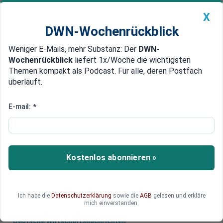
X
DWN-Wochenrückblick
Weniger E-Mails, mehr Substanz: Der
DWN-
Geldanlage Premium
Newsticker
MEIN DWN:
Wochenrückblick
liefert 1x/Woche die wichtigsten
Edelmetalle
DWN-Magazin
China
Themen kompakt als Podcast. Für alle, deren Postfach
überläuft.
DWN-Wochenrückblick
Auto Premium
Bargeld-Reform
E-mail:
*
Indien tauscht große
Geldscheine aus
Indien tauscht große Geldscheine wie den 500er
Kostenlos abonnieren »
oder den 1000er aus. Es werden Engpässe bei
der Bargeldversorgung erwartet.
Ich habe die
Datenschutzerklärung
sowie die
AGB
gelesen und erkläre
mich einverstanden.
Deutsche Wirtschaftsnachrichten