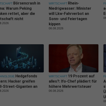
Börsencrash in
Rhein-
TSCHAFT
WIRTSCHAFT
F
ina: Warum Peking
Niedrigwasser: Minister
a
ken rettet, aber die
will Lkw-Fahrverbot an
E
0
tschaft nicht
Sonn- und Feiertagen
8.2026
kippen
06.08.2026
Hedgefonds
19 Prozent auf
HNOLOGIE
WIRTSCHAFT
F
tern: Hacker greifen
alles?: Ifo-Chef plädiert für
A
l-Street-Giganten an
höhere Mehrwertsteuer
s
8.2026
06.08.2026
Ü
U
0