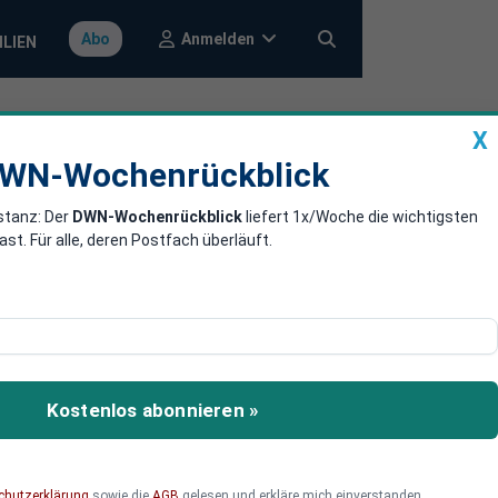
Anmelden
Abo
ILIEN
X
a
DWN-Wochenrückblick
WN-Wochenrückblick
stanz: Der
DWN-Wochenrückblick
liefert 1x/Woche die wichtigsten
en und
. Für alle, deren Postfach überläuft.
nistern und Unternehmen
les, die von der Praxis
Kostenlos abonnieren »
chutzerklärung
sowie die
AGB
gelesen und erkläre mich einverstanden.