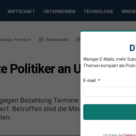
WIRTSCHAFT
UNTERNEHMEN
TECHNOLOGIE
IMMOB
anlage Premium
Edelmetalle
DWN-Magazin
Chin
D
Weniger E-Mails, mehr Sub
e Politiker an Unternehm
Themen kompakt als Podcast
E-mail:
*
t gegen Bezahlung Termine zwischen SPD-Mi
ert. Betroffen sind die Minister Maas und Nah
len.
Ich habe die
Datens