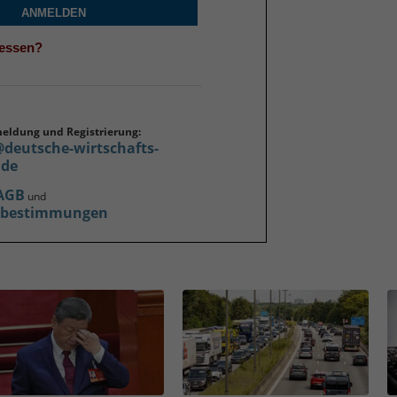
ANMELDEN
gessen?
meldung und Registrierung:
@deutsche-wirtschafts-
.de
AGB
und
zbestimmungen