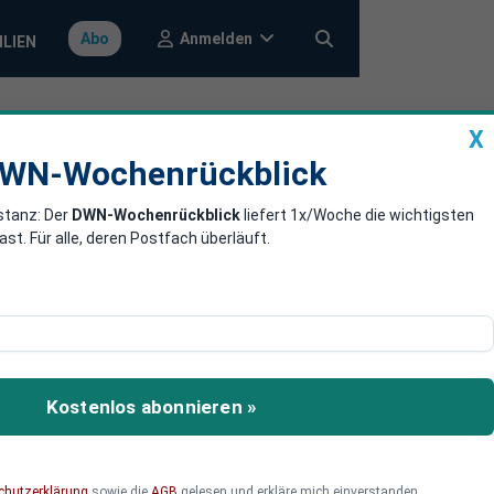
Anmelden
Abo
ILIEN
X
a
DWN-Wochenrückblick
WN-Wochenrückblick
stanz: Der
DWN-Wochenrückblick
liefert 1x/Woche die wichtigsten
kungen von
. Für alle, deren Postfach überläuft.
ungen für Bargeld in
Kostenlos abonnieren »
chutzerklärung
sowie die
AGB
gelesen und erkläre mich einverstanden.