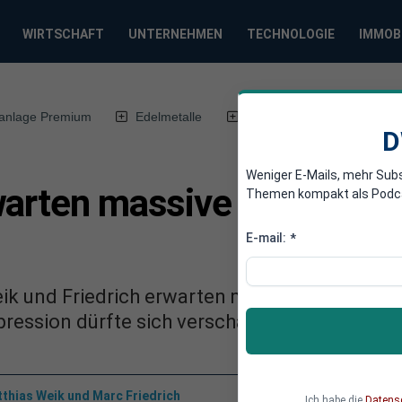
WIRTSCHAFT
UNTERNEHMEN
TECHNOLOGIE
IMMOB
anlage Premium
Edelmetalle
DWN-Magazin
Chin
D
Weniger E-Mails, mehr Sub
warten massive Beschrän
Themen kompakt als Podcast
E-mail:
*
eik und Friedrich erwarten massive Beschränk
pression dürfte sich verschärfen.
thias Weik und Marc Friedrich
Ich habe die
Datens