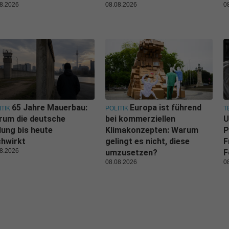
8.2026
08.08.2026
0
65 Jahre Mauerbau:
Europa ist führend
ITIK
POLITIK
T
rum die deutsche
bei kommerziellen
U
lung bis heute
Klimakonzepten: Warum
P
hwirkt
gelingt es nicht, diese
F
8.2026
umzusetzen?
F
08.08.2026
0