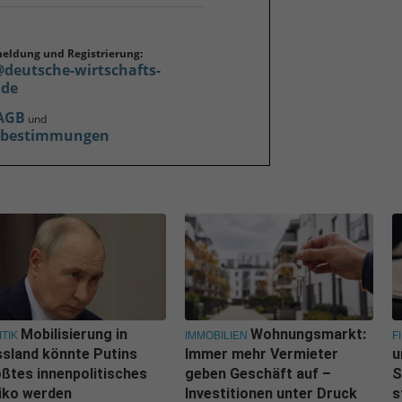
meldung und Registrierung:
@deutsche-wirtschafts-
.de
AGB
und
zbestimmungen
Mobilisierung in
Wohnungsmarkt:
ITIK
IMMOBILIEN
F
sland könnte Putins
Immer mehr Vermieter
u
ßtes innenpolitisches
geben Geschäft auf –
S
iko werden
Investitionen unter Druck
s