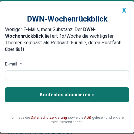
X
DWN-Wochenrückblick
Weniger E-Mails, mehr Substanz: Der
DWN-
Geldanlage Premium
Newsticker
MEIN DWN:
Wochenrückblick
liefert 1x/Woche die wichtigsten
Edelmetalle
DWN-Magazin
China
Themen kompakt als Podcast. Für alle, deren Postfach
überläuft.
DWN-Wochenrückblick
Auto Premium
Umbau der Dienste
E-mail:
*
Trump plant Besuch bei CIA am
Samstag
US-Präsident Trump will bereits am Samstag die
Kostenlos abonnieren »
CIA aufsuchen. Sie ist vermutlich die größte
Herausforderung für ihn.
Ich habe die
Datenschutzerklärung
sowie die
AGB
gelesen und erkläre
mich einverstanden.
Deutsche Wirtschaftsnachrichten