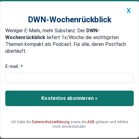
X
DWN-Wochenrückblick
Weniger E-Mails, mehr Substanz: Der
DWN-
Geldanlage Premium
Newsticker
MEIN DWN:
Wochenrückblick
liefert 1x/Woche die wichtigsten
Edelmetalle
DWN-Magazin
China
Themen kompakt als Podcast. Für alle, deren Postfach
überläuft.
DWN-Wochenrückblick
Auto Premium
Angeblich Terrorgefahr
E-mail:
*
Köln verhängt LKW-Fahrverbot
während Karnevalsumzügen
Wegen des Anschlags auf dem Berliner
Kostenlos abonnieren »
Weihnachtsmarkt haben die Behörden während
der Faschingszeit ein generelles Verbot für LKWs
in der Innenstadt von Köln verhängt.
Ich habe die
Datenschutzerklärung
sowie die
AGB
gelesen und erkläre
mich einverstanden.