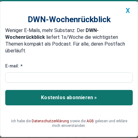
X
DWN-Wochenrückblick
Weniger E-Mails, mehr Substanz: Der
DWN-
Geldanlage Premium
Newsticker
MEIN DWN:
Wochenrückblick
liefert 1x/Woche die wichtigsten
Edelmetalle
DWN-Magazin
China
Themen kompakt als Podcast. Für alle, deren Postfach
überläuft.
DWN-Wochenrückblick
Auto Premium
Gut für Schlepper-Geschäft
E-mail:
*
Frontex: NGOs erschweren
Arbeit der Behörden bei Abwehr
von Flüchtlingen
Kostenlos abonnieren »
Die Grenzschutzagentur Frontex kritisiert den
massiven Einsatz von NGOs im Mittelmeer:
Durch das frühe, unkoordiniert Aufgreifen von
Ich habe die
Datenschutzerklärung
sowie die
AGB
gelesen und erkläre
Flüchtlingen werde die Arbeit der
mich einverstanden.
Sicherheitsbehörden erschwert und das