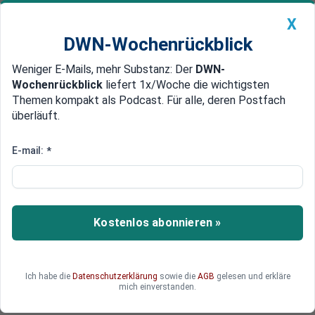
X
DWN-Wochenrückblick
Weniger E-Mails, mehr Substanz: Der
DWN-
Geldanlage Premium
Newsticker
MEIN DWN:
Wochenrückblick
liefert 1x/Woche die wichtigsten
Edelmetalle
DWN-Magazin
China
Themen kompakt als Podcast. Für alle, deren Postfach
überläuft.
DWN-Wochenrückblick
Auto Premium
Investition von 20 Milliarden Dollar
E-mail:
*
ExxonMobil will in den USA
47.000 Arbeitsplätze schaffen
Exxon Mobil wird in den kommenden Jahren
Kostenlos abonnieren »
Milliarden in den Ausbau seiner Chemiewerke
und Raffinerien investieren. Profitieren sollen
davon die USA - deren Außenminister Tillerson
Ich habe die
Datenschutzerklärung
sowie die
AGB
gelesen und erkläre
zuvor Exxon-Chef gewesen war.
mich einverstanden.