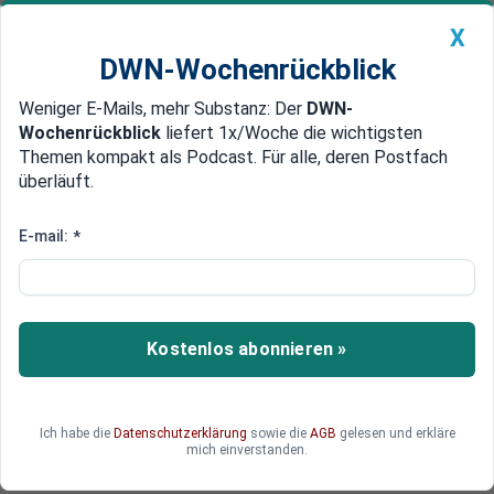
X
DWN-Wochenrückblick
Weniger E-Mails, mehr Substanz: Der
DWN-
Geldanlage Premium
Newsticker
MEIN DWN:
Wochenrückblick
liefert 1x/Woche die wichtigsten
Edelmetalle
DWN-Magazin
China
Themen kompakt als Podcast. Für alle, deren Postfach
überläuft.
DWN-Wochenrückblick
Auto Premium
Strittige Ja-Stempel
E-mail:
*
Referendum Türkei:
Unregelmäßigkeiten an
Wahlurnen
Kostenlos abonnieren »
Beim Referendum in der Türkei ist es zu
Unregelmäßigkeiten gekommen.
Ich habe die
Datenschutzerklärung
sowie die
AGB
gelesen und erkläre
mich einverstanden.