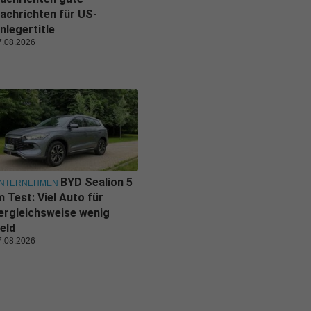
achrichten für US-
nlegertitle
7.08.2026
BYD Sealion 5
NTERNEHMEN
m Test: Viel Auto für
ergleichsweise wenig
eld
7.08.2026