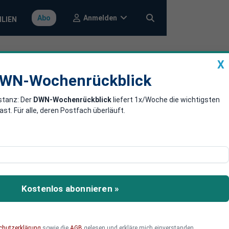
Anmelden
Abo
ILIEN
X
a
DWN-Wochenrückblick
WN-Wochenrückblick
stanz: Der
DWN-Wochenrückblick
liefert 1x/Woche die wichtigsten
n, SPD klar
. Für alle, deren Postfach überläuft.
sich nun den
Kostenlos abonnieren »
chutzerklärung
sowie die
AGB
gelesen und erkläre mich einverstanden.