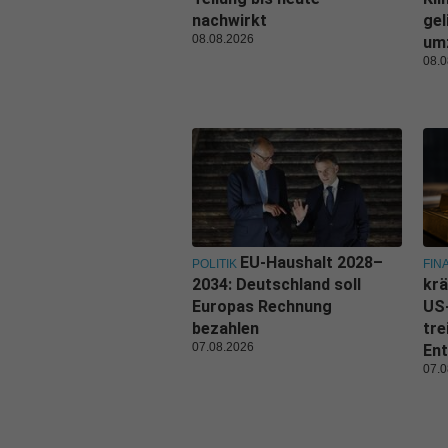
nachwirkt
gel
08.08.2026
um
08.0
EU-Haushalt 2028–
POLITIK
FIN
2034: Deutschland soll
krä
Europas Rechnung
US
bezahlen
tre
07.08.2026
Ent
07.0