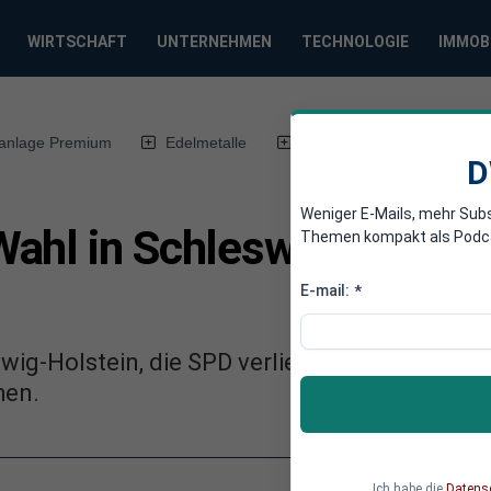
WIRTSCHAFT
UNTERNEHMEN
TECHNOLOGIE
IMMOB
anlage Premium
Edelmetalle
DWN-Magazin
Chin
D
Weniger E-Mails, mehr Sub
ahl in Schleswig-Holstei
Themen kompakt als Podcast
E-mail:
*
wig-Holstein, die SPD verliert. Die CDU kann 
hen.
Ich habe die
Datens