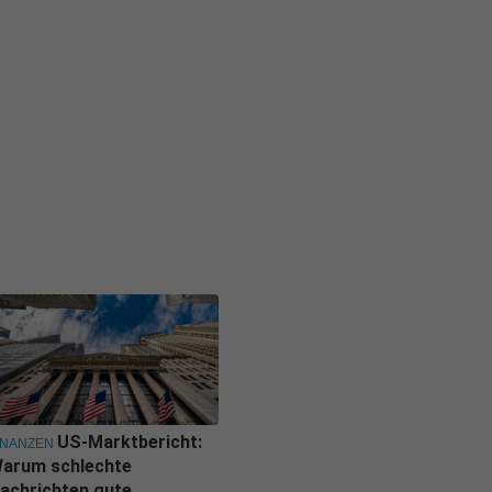
US-Marktbericht:
INANZEN
arum schlechte
achrichten gute