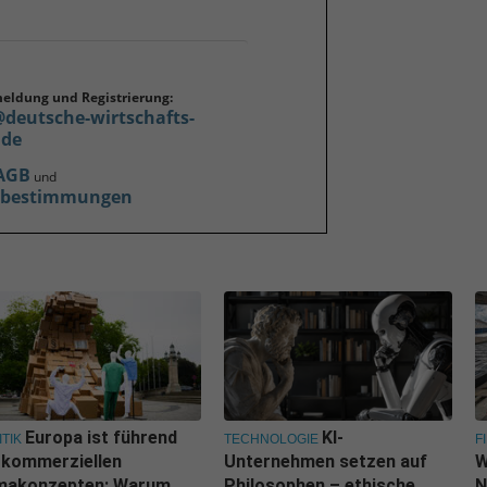
meldung und Registrierung:
@deutsche-wirtschafts-
.de
AGB
und
zbestimmungen
Europa ist führend
KI-
ITIK
TECHNOLOGIE
F
 kommerziellen
Unternehmen setzen auf
W
imakonzepten: Warum
Philosophen – ethische
N