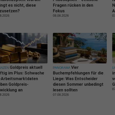
ingt es nicht, diese
Fragen rücken in den
N
zusetzen?
Fokus
A
8.2026
08.08.2026
0
Goldpreis aktuell
Vier
ANZEN
PANORAMA
U
ftig im Plus: Schwache
Buchempfehlungen für die
i
-Arbeitsmarktdaten
Liege: Was Entscheider
v
iben Goldpreis-
diesen Sommer unbedingt
G
0
wicklung an
lesen sollten
8.2026
07.08.2026