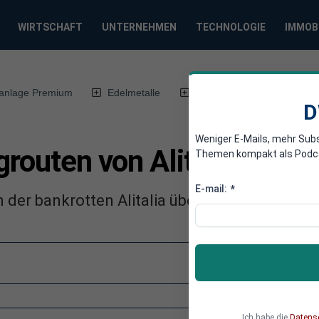
WIRTSCHAFT
UNTERNEHMEN
TECHNOLOGIE
IMMOB
anlage Premium
Edelmetalle
DWN-Magazin
Chin
D
Weniger E-Mails, mehr Sub
grouten von Alitalia intere
Themen kompakt als Podcast
E-mail:
*
en der bankrotten Alitalia übernehmen.
Ich habe die
Datens