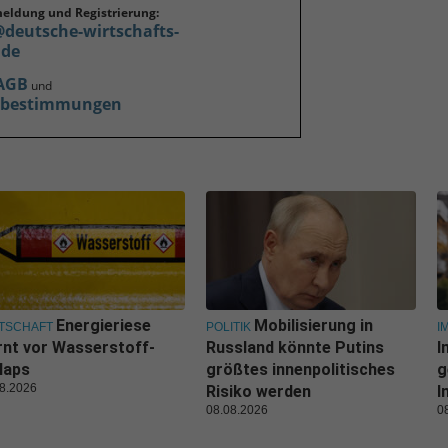
meldung und Registrierung:
@deutsche-wirtschafts-
.de
AGB
und
zbestimmungen
Energieriese
Mobilisierung in
TSCHAFT
POLITIK
I
nt vor Wasserstoff-
Russland könnte Putins
I
laps
größtes innenpolitisches
g
8.2026
Risiko werden
I
08.08.2026
0