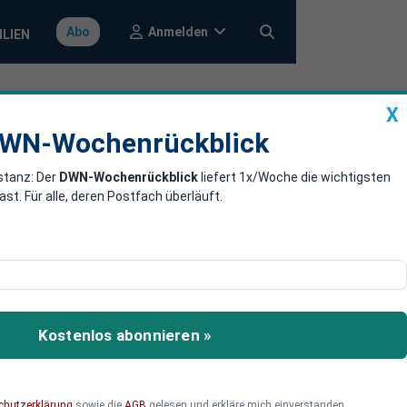
Anmelden
Abo
ILIEN
X
a
DWN-Wochenrückblick
WN-Wochenrückblick
stanz: Der
DWN-Wochenrückblick
liefert 1x/Woche die wichtigsten
ssiert
. Für alle, deren Postfach überläuft.
Kostenlos abonnieren »
chutzerklärung
sowie die
AGB
gelesen und erkläre mich einverstanden.