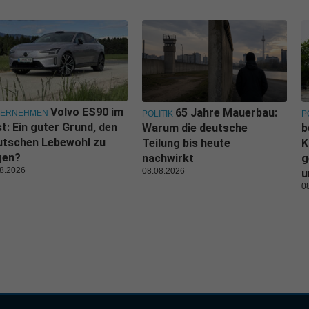
Volvo ES90 im
65 Jahre Mauerbau:
TERNEHMEN
POLITIK
P
t: Ein guter Grund, den
Warum die deutsche
b
utschen Lebewohl zu
Teilung bis heute
K
gen?
nachwirkt
g
8.2026
08.08.2026
u
0