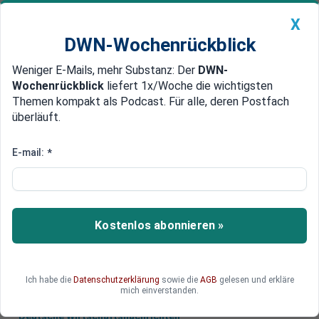
X
DWN-Wochenrückblick
Weniger E-Mails, mehr Substanz: Der
DWN-
Geldanlage Premium
Newsticker
MEIN DWN:
Wochenrückblick
liefert 1x/Woche die wichtigsten
Edelmetalle
DWN-Magazin
China
Themen kompakt als Podcast. Für alle, deren Postfach
überläuft.
DWN-Wochenrückblick
Auto Premium
„Schuldenhaftung durch Hintertür“
E-mail:
*
Wirtschaftsflügel der Union
lehnt Euro-Pläne der EU ab
Der Wirtschaftsflügel der CDU lehnt die Euro-
Kostenlos abonnieren »
Pläne der EU ab. Die Vorschläge lösten keine
Probleme.
Ich habe die
Datenschutzerklärung
sowie die
AGB
gelesen und erkläre
mich einverstanden.
Deutsche Wirtschaftsnachrichten