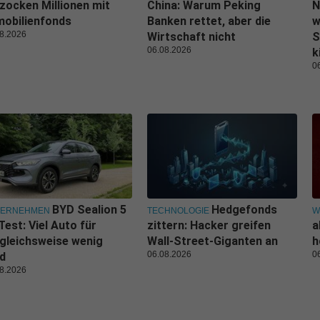
zocken Millionen mit
China: Warum Peking
N
obilienfonds
Banken rettet, aber die
w
8.2026
Wirtschaft nicht
S
06.08.2026
k
0
BYD Sealion 5
Hedgefonds
TERNEHMEN
TECHNOLOGIE
W
Test: Viel Auto für
zittern: Hacker greifen
a
gleichsweise wenig
Wall-Street-Giganten an
h
06.08.2026
0
d
8.2026