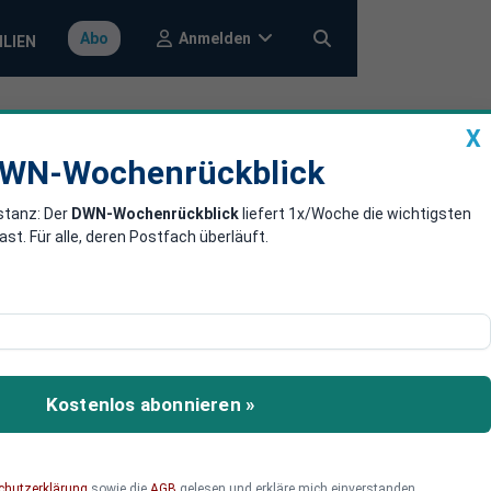
Anmelden
Abo
ILIEN
X
a
DWN-Wochenrückblick
WN-Wochenrückblick
stanz: Der
DWN-Wochenrückblick
liefert 1x/Woche die wichtigsten
Technologie
. Für alle, deren Postfach überläuft.
 internationalen
Kostenlos abonnieren »
chutzerklärung
sowie die
AGB
gelesen und erkläre mich einverstanden.