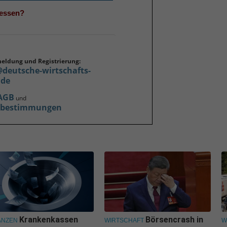
gessen?
meldung und Registrierung:
@deutsche-wirtschafts-
.de
AGB
und
zbestimmungen
Krankenkassen
Börsencrash in
ANZEN
WIRTSCHAFT
W