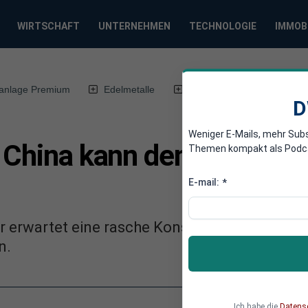
WIRTSCHAFT
UNTERNEHMEN
TECHNOLOGIE
IMMOB
anlage Premium
Edelmetalle
DWN-Magazin
Chin
D
Weniger E-Mails, mehr Sub
r China kann den USA bei 
Themen kompakt als Podcast
E-mail:
*
 erwartet eine rasche Konsolidierung bei den
n.
Ich habe die
Datens