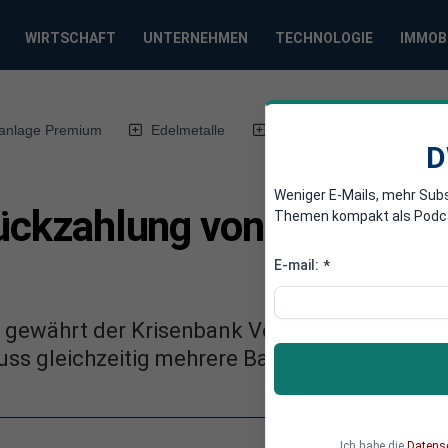
WIRTSCHAFT
UNTERNEHMEN
TECHNOLOGIE
IMMOB
anlage Premium
Edelmetalle
DWN-Magazin
Chin
D
Weniger E-Mails, mehr Sub
Rückzahlung von Anleihen 
Themen kompakt als Podcast
E-mail:
*
g gewährt der Krisenbank Veneto Banca mehr Z
uss gleichzeitig mehrere Banken retten.
Ich habe die
Datens