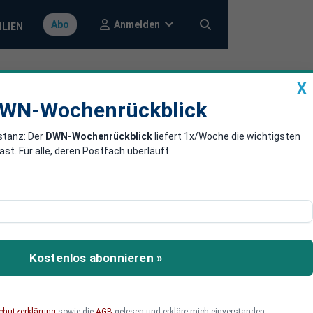
Anmelden
Abo
ILIEN
X
a
DWN-Wochenrückblick
WN-Wochenrückblick
stanz: Der
DWN-Wochenrückblick
liefert 1x/Woche die wichtigsten
bei Veneto
. Für alle, deren Postfach überläuft.
eit, ihre Schulden
Kostenlos abonnieren »
chutzerklärung
sowie die
AGB
gelesen und erkläre mich einverstanden.