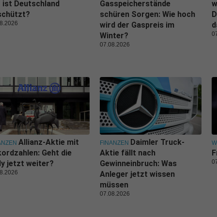
 ist Deutschland
Gasspeicherstände
w
schützt?
schüren Sorgen: Wie hoch
D
8.2026
wird der Gaspreis im
d
0
Winter?
07.08.2026
Allianz-Aktie mit
Daimler Truck-
ANZEN
FINANZEN
W
ordzahlen: Geht die
Aktie fällt nach
F
0
ly jetzt weiter?
Gewinneinbruch: Was
8.2026
Anleger jetzt wissen
müssen
07.08.2026