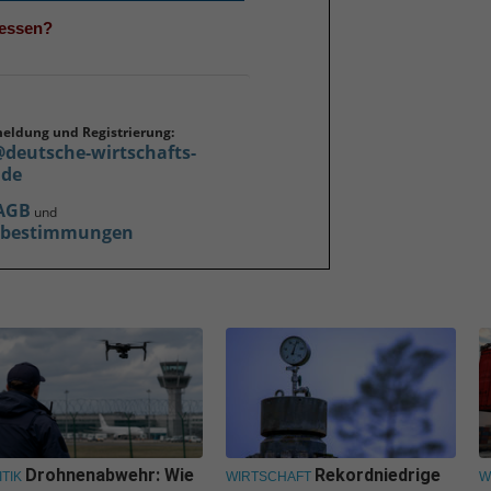
gessen?
meldung und Registrierung:
@deutsche-wirtschafts-
.de
AGB
und
zbestimmungen
Drohnenabwehr: Wie
Rekordniedrige
ITIK
WIRTSCHAFT
W