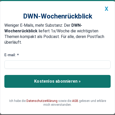
X
DWN-Wochenrückblick
Weniger E-Mails, mehr Substanz: Der
DWN-
Geldanlage Premium
Newsticker
MEIN DWN:
Wochenrückblick
liefert 1x/Woche die wichtigsten
Edelmetalle
DWN-Magazin
China
Themen kompakt als Podcast. Für alle, deren Postfach
überläuft.
DWN-Wochenrückblick
Auto Premium
Versprechen an Bauern
E-mail:
*
Merkel will für weitere
Glyphosat-Nutzung kämpfen
Bundeskanzlerin Merkel will für die weitere
Kostenlos abonnieren »
Glyphosat-Nutzung kämpfen.
Ich habe die
Datenschutzerklärung
sowie die
AGB
gelesen und erkläre
mich einverstanden.
Deutsche Wirtschaftsnachrichten