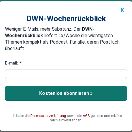
X
DWN-Wochenrückblick
Weniger E-Mails, mehr Substanz: Der
DWN-
Geldanlage Premium
Newsticker
MEIN DWN:
Wochenrückblick
liefert 1x/Woche die wichtigsten
Edelmetalle
DWN-Magazin
China
Themen kompakt als Podcast. Für alle, deren Postfach
überläuft.
DWN-Wochenrückblick
Auto Premium
30 Verletzte
E-mail:
*
18 Tote bei Busunfall in
Oberfranken
Die Polizei bestätigt 18 Tote bei einem Busunfall
Kostenlos abonnieren »
in Oberfranken.
Ich habe die
Datenschutzerklärung
sowie die
AGB
gelesen und erkläre
mich einverstanden.
Deutsche Wirtschaftsnachrichten