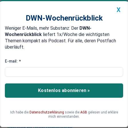
X
DWN-Wochenrückblick
Weniger E-Mails, mehr Substanz: Der
DWN-
Geldanlage Premium
Newsticker
MEIN DWN:
Wochenrückblick
liefert 1x/Woche die wichtigsten
Edelmetalle
DWN-Magazin
China
Themen kompakt als Podcast. Für alle, deren Postfach
überläuft.
DWN-Wochenrückblick
Auto Premium
Keine Profitabilität
E-mail:
*
US-Energiepolitik: Riskante
Wette auf Schiefergas
Die amerikanischen Investitionen in die
Kostenlos abonnieren »
Förderung von Schiefergas sind riskant. Profite
sind ohne Subventionen noch nicht zu erzielen.
Ich habe die
Datenschutzerklärung
sowie die
AGB
gelesen und erkläre
mich einverstanden.
Deutsche Wirtschaftsnachrichten