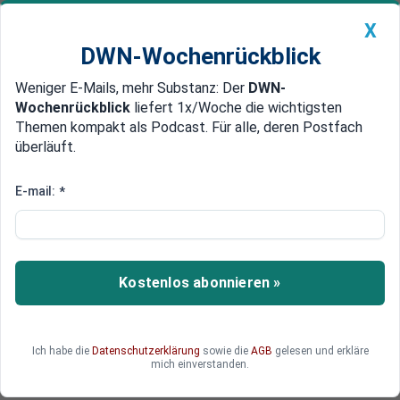
X
DWN-Wochenrückblick
Weniger E-Mails, mehr Substanz: Der
DWN-
Geldanlage Premium
Newsticker
MEIN DWN:
Wochenrückblick
liefert 1x/Woche die wichtigsten
Edelmetalle
DWN-Magazin
China
Themen kompakt als Podcast. Für alle, deren Postfach
überläuft.
DWN-Wochenrückblick
Auto Premium
Deutschland unter EU-Niveau
E-mail:
*
Studie: Deutscher
Einlagensicherung fehlen fast 8
Milliarden Euro
Kostenlos abonnieren »
In der gesetzlichen deutschen Banken-
Einlagensicherung fehlen zum derzeitigen
Zeitpunkt mehrere Milliarden Euro.
Ich habe die
Datenschutzerklärung
sowie die
AGB
gelesen und erkläre
mich einverstanden.