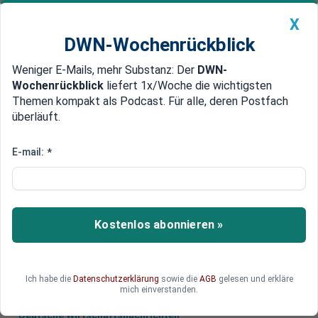
X
DWN-Wochenrückblick
Weniger E-Mails, mehr Substanz: Der
DWN-
Geldanlage Premium
Newsticker
MEIN DWN:
Wochenrückblick
liefert 1x/Woche die wichtigsten
Edelmetalle
DWN-Magazin
China
Themen kompakt als Podcast. Für alle, deren Postfach
überläuft.
DWN-Wochenrückblick
Auto Premium
Kurs steigt weiter kräftig
E-mail:
*
Hacker erbeuten Bitcoin im Wert
von 70 Millionen Dollar
Cyber-Kriminelle haben einer Börse Bitcoin im
Kostenlos abonnieren »
Gesamtwert von fast 70 Millionen Dollar
gestohlen.
Ich habe die
Datenschutzerklärung
sowie die
AGB
gelesen und erkläre
mich einverstanden.
Deutsche Wirtschaftsnachrichten