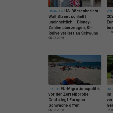
US-Börsenbericht:
FINANZEN
POL
Wall Street schließt
203
uneinheitlich – Disney-
Eu
Zahlen überzeugen, KI-
be
05.0
Rallye verliert an Schwung
05.08.2026
EU-Migrationspolitik
POLITIK
UN
vor der Zerreißprobe:
im 
Ceuta legt Europas
ver
Schwäche offen
Gel
05.08.2026
05.0