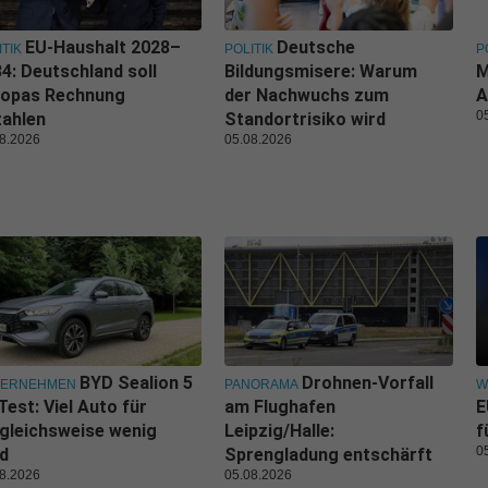
EU-Haushalt 2028–
Deutsche
ITIK
POLITIK
P
4: Deutschland soll
Bildungsmisere: Warum
M
ropas Rechnung
der Nachwuchs zum
A
0
zahlen
Standortrisiko wird
8.2026
05.08.2026
BYD Sealion 5
Drohnen-Vorfall
TERNEHMEN
PANORAMA
W
Test: Viel Auto für
am Flughafen
E
gleichsweise wenig
Leipzig/Halle:
f
0
d
Sprengladung entschärft
8.2026
05.08.2026