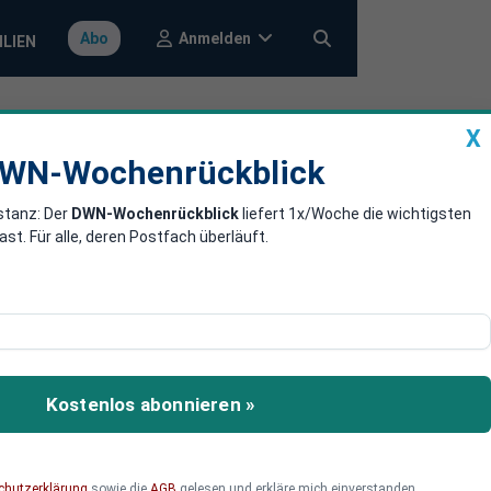
Anmelden
Abo
ILIEN
X
a
DWN-Wochenrückblick
WN-Wochenrückblick
stanz: Der
DWN-Wochenrückblick
liefert 1x/Woche die wichtigsten
erlassen
. Für alle, deren Postfach überläuft.
 der Baader Bank hält
skau.
Kostenlos abonnieren »
chutzerklärung
sowie die
AGB
gelesen und erkläre mich einverstanden.