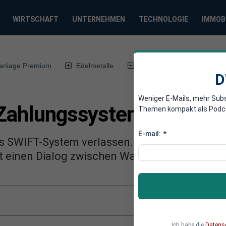
WIRTSCHAFT
UNTERNEHMEN
TECHNOLOGIE
IMMOB
anlage Premium
Edelmetalle
DWN-Magazin
Chin
D
Weniger E-Mails, mehr Sub
 Zahlungssystem SWIFT v
Themen kompakt als Podcast
E-mail:
*
as SWIFT-System verlassen. Robert Halver von
ert einen Dialog zwischen Washington und Mo
Ich habe die
Datens