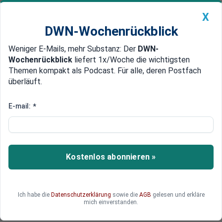
X
DWN-Wochenrückblick
Weniger E-Mails, mehr Substanz: Der
DWN-
Geldanlage Premium
Newsticker
MEIN DWN:
Wochenrückblick
liefert 1x/Woche die wichtigsten
Edelmetalle
DWN-Magazin
China
Themen kompakt als Podcast. Für alle, deren Postfach
überläuft.
DWN-Wochenrückblick
Auto Premium
Yen und Schweizer Franken
E-mail:
*
Handelskrieg: Devisen-
Spekulanten ziehen sich in
sichere Häfen zurück
Kostenlos abonnieren »
In der Erwartung eines globalen Handelskrieges
ziehen sich Devisen-Investoren in als sicher
eingestufte Währungen zurück.
Ich habe die
Datenschutzerklärung
sowie die
AGB
gelesen und erkläre
mich einverstanden.