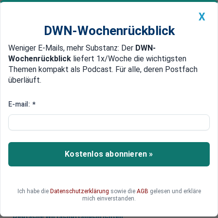
X
DWN-Wochenrückblick
Weniger E-Mails, mehr Substanz: Der
DWN-
Geldanlage Premium
Newsticker
MEIN DWN:
Wochenrückblick
liefert 1x/Woche die wichtigsten
Edelmetalle
DWN-Magazin
China
Themen kompakt als Podcast. Für alle, deren Postfach
überläuft.
DWN-Wochenrückblick
Auto Premium
Nach Deutschland
E-mail:
*
Finnland erteilt erste Zulassung
für Nord Stream 2
Finnland hat die erste Zulassung zum Bau der
Kostenlos abonnieren »
Pipeline Nord Stream 2 erteilt. Zuvor erhielt das
Projekt eine Genehmigung von Deutschland.
Ich habe die
Datenschutzerklärung
sowie die
AGB
gelesen und erkläre
mich einverstanden.
Deutsche Wirtschaftsnachrichten