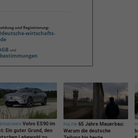
meldung und Registrierung:
@deutsche-wirtschafts-
.de
AGB
und
zbestimmungen
Volvo ES90 im
65 Jahre Mauerbau:
TERNEHMEN
POLITIK
P
t: Ein guter Grund, den
Warum die deutsche
b
utschen Lebewohl zu
Teilung bis heute
K