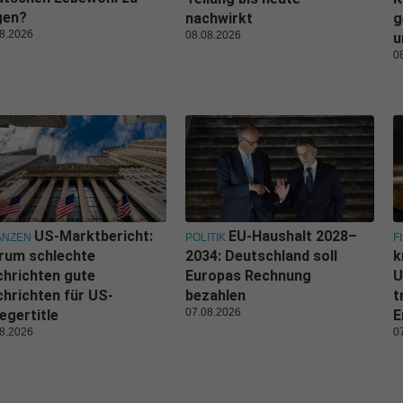
gen?
nachwirkt
g
8.2026
08.08.2026
u
0
US-Marktbericht:
EU-Haushalt 2028–
ANZEN
POLITIK
F
rum schlechte
2034: Deutschland soll
k
hrichten gute
Europas Rechnung
U
hrichten für US-
bezahlen
t
07.08.2026
egertitle
E
8.2026
0