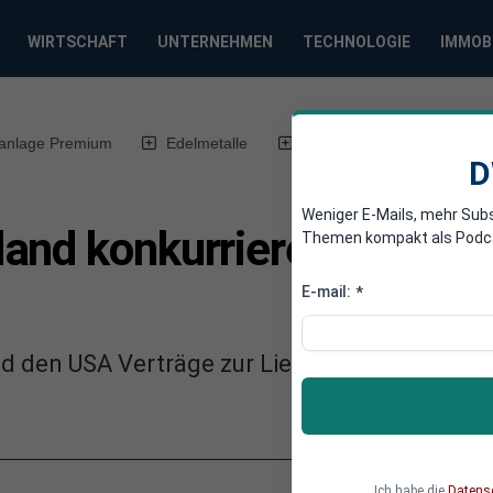
WIRTSCHAFT
UNTERNEHMEN
TECHNOLOGIE
IMMOB
anlage Premium
Edelmetalle
DWN-Magazin
Chin
D
Weniger E-Mails, mehr Sub
and konkurrieren um Chi
Themen kompakt als Podcast
E-mail:
*
nd den USA Verträge zur Lieferung von Erdgas
Ich habe die
Datens