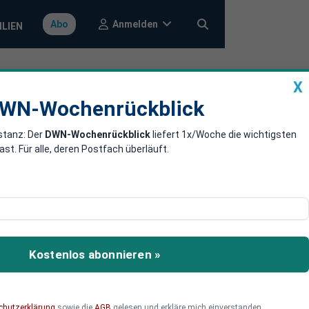
Anmelden
Abo
ILIEN
X
a
DWN-Wochenrückblick
WN-Wochenrückblick
stanz: Der
DWN-Wochenrückblick
liefert 1x/Woche die wichtigsten
na auf dem
. Für alle, deren Postfach überläuft.
 und Flüssiggas
Kostenlos abonnieren »
chutzerklärung
sowie die
AGB
gelesen und erkläre mich einverstanden.