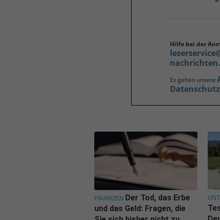
Hilfe bei der An
leserservice
nachrichten
Es gelten unsere
Datenschut
Der Tod, das Erbe
UN
FINANZEN
Tes
und das Geld: Fragen, die
De
Sie sich bisher nicht zu