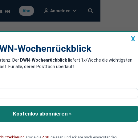
Anmelden
Abo
ILIEN
X
a
DWN-Wochenrückblick
WN-Wochenrückblick
stanz: Der
DWN-Wochenrückblick
liefert 1x/Woche die wichtigsten
 der
. Für alle, deren Postfach überläuft.
t.
Kostenlos abonnieren »
chutzerklärung
sowie die
AGB
gelesen und erkläre mich einverstanden.