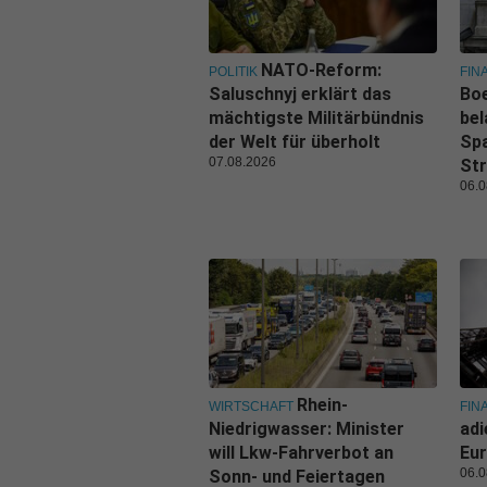
NATO-Reform:
POLITIK
FIN
Saluschnyj erklärt das
Boe
mächtigste Militärbündnis
bel
der Welt für überholt
Spa
07.08.2026
Str
06.0
Rhein-
WIRTSCHAFT
FIN
Niedrigwasser: Minister
adi
will Lkw-Fahrverbot an
Eur
06.0
Sonn- und Feiertagen