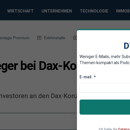
WIRTSCHAFT
UNTERNEHMEN
TECHNOLOGIE
IMMOB
anlage Premium
Edelmetalle
DWN-Magazin
Chin
D
Weniger E-Mails, mehr Sub
ger bei Dax-Konzernen in
Themen kompakt als Podcast
E-mail:
*
Investoren an den Dax-Konzernen halten, sink
Ich habe die
Datens