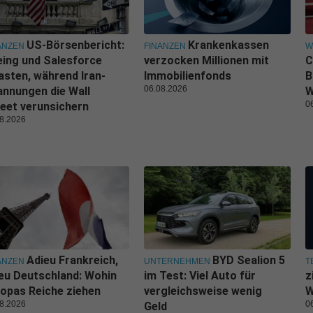
US-Börsenbericht:
Krankenkassen
ANZEN
FINANZEN
W
ing und Salesforce
verzocken Millionen mit
C
asten, während Iran-
Immobilienfonds
B
06.08.2026
nnungen die Wall
W
0
eet verunsichern
8.2026
Adieu Frankreich,
BYD Sealion 5
ANZEN
UNTERNEHMEN
T
eu Deutschland: Wohin
im Test: Viel Auto für
z
opas Reiche ziehen
vergleichsweise wenig
W
8.2026
0
Geld