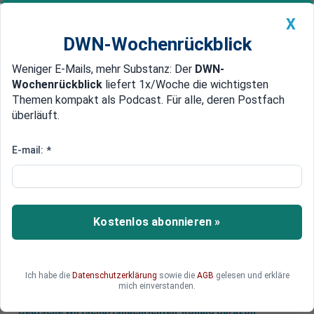
X
DWN-Wochenrückblick
Weniger E-Mails, mehr Substanz: Der
DWN-
Geldanlage Premium
Newsticker
MEIN DWN:
Wochenrückblick
liefert 1x/Woche die wichtigsten
Edelmetalle
DWN-Magazin
China
Themen kompakt als Podcast. Für alle, deren Postfach
überläuft.
DWN-Wochenrückblick
Auto Premium
Banken-Rettungen nötig
E-mail:
*
Türkei ist nur der Anfang: Neue
Finanzkrise hat begonnen
Mit zu vielen riskanten Krediten hat sich die
Kostenlos abonnieren »
Finanzwelt in die nächste Krise gestürzt. Neue
Banken-Rettungen sind nur eine Frage der Zeit.
Ich habe die
Datenschutzerklärung
sowie die
AGB
gelesen und erkläre
mich einverstanden.
Deutsche Wirtschaftsnachrichten
Ronald Barazon
,