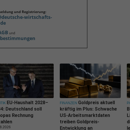
meldung und Registrierung:
@deutsche-wirtschafts-
.de
AGB
und
zbestimmungen
EU-Haushalt 2028–
Goldpreis aktuell
ITIK
FINANZEN
P
4: Deutschland soll
kräftig im Plus: Schwache
B
ropas Rechnung
US-Arbeitsmarktdaten
L
zahlen
treiben Goldpreis-
d
8.2026
Entwicklung an
l