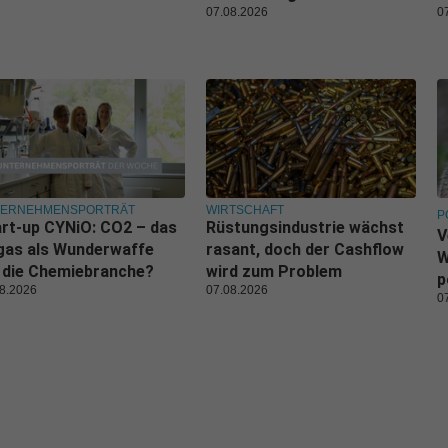
07.08.2026
0
TERNEHMENSPORTRÄT
WIRTSCHAFT
P
rt-up CYNiO: CO2 – das
Rüstungsindustrie wächst
V
gas als Wunderwaffe
rasant, doch der Cashflow
W
 die Chemiebranche?
wird zum Problem
p
8.2026
07.08.2026
0