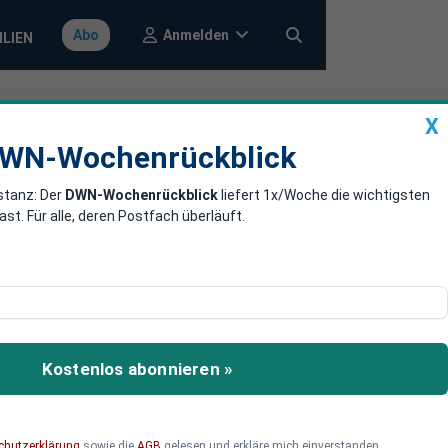
Anmelden
Abo
ILIEN
X
a
DWN-Wochenrückblick
WN-Wochenrückblick
stanz: Der
DWN-Wochenrückblick
liefert 1x/Woche die wichtigsten
urz
. Für alle, deren Postfach überläuft.
ldman Sachs vorerst
Kostenlos abonnieren »
chutzerklärung
sowie die
AGB
gelesen und erkläre mich einverstanden.