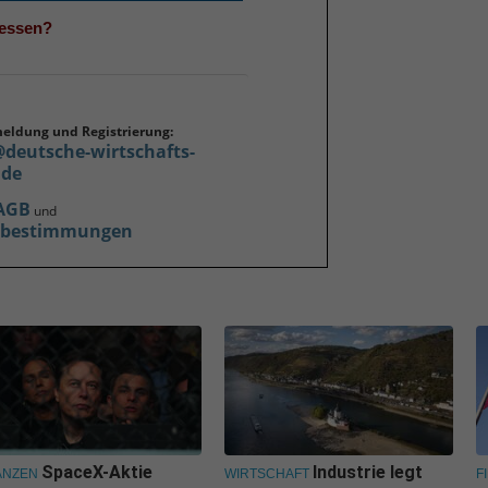
gessen?
meldung und Registrierung:
@deutsche-wirtschafts-
.de
AGB
und
zbestimmungen
SpaceX-Aktie
Industrie legt
ANZEN
WIRTSCHAFT
F