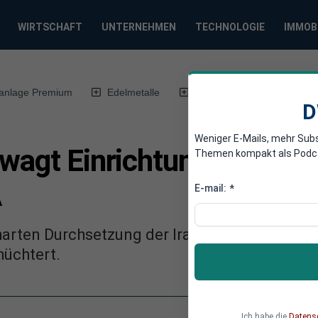
WIRTSCHAFT
UNTERNEHMEN
TECHNOLOGIE
IMMOB
anlage Premium
Edelmetalle
DWN-Magazin
Chin
D
Weniger E-Mails, mehr Sub
 wagt Einrichtung von Fin
Themen kompakt als Podcast
A
E-mail:
*
harten Durchsetzung der Iran-Sanktionen hat 
üchtert.
Ich habe die
Datens