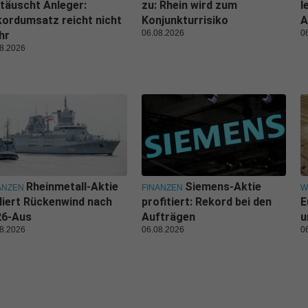
täuscht Anleger:
zu: Rhein wird zum
l
ordumsatz reicht nicht
Konjunkturrisiko
A
06.08.2026
0
hr
8.2026
Rheinmetall-Aktie
Siemens-Aktie
ANZEN
FINANZEN
W
liert Rückenwind nach
profitiert: Rekord bei den
E
26-Aus
Aufträgen
u
8.2026
06.08.2026
0