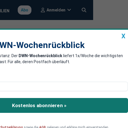
Anmelden
Abo
ILIEN
X
a
DWN-Wochenrückblick
WN-Wochenrückblick
stanz: Der
DWN-Wochenrückblick
liefert 1x/Woche die wichtigsten
anz-Vehikel
. Für alle, deren Postfach überläuft.
die US-Regierung die EU-
Kostenlos abonnieren »
chutzerklärung
sowie die
AGB
gelesen und erkläre mich einverstanden.