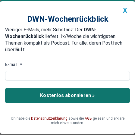
X
DWN-Wochenrückblick
Weniger E-Mails, mehr Substanz: Der
DWN-
Geldanlage Premium
Newsticker
MEIN DWN:
Wochenrückblick
liefert 1x/Woche die wichtigsten
Edelmetalle
DWN-Magazin
China
Themen kompakt als Podcast. Für alle, deren Postfach
überläuft.
DWN-Wochenrückblick
Auto Premium
Gemeinsame Investitionen
E-mail:
*
Deutschland und Frankreich
wollen Euro-Haushalt
Deutschland und Frankreich treiben einen
Kostenlos abonnieren »
gemeinsamen Haushalt für die Euro-Zone voran.
Ich habe die
Datenschutzerklärung
sowie die
AGB
gelesen und erkläre
mich einverstanden.
Deutsche Wirtschaftsnachrichten