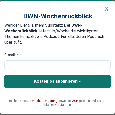
X
DWN-Wochenrückblick
Weniger E-Mails, mehr Substanz: Der
DWN-
Geldanlage Premium
Newsticker
MEIN DWN:
Wochenrückblick
liefert 1x/Woche die wichtigsten
Edelmetalle
DWN-Magazin
China
Themen kompakt als Podcast. Für alle, deren Postfach
überläuft.
DWN-Wochenrückblick
Auto Premium
Spannungen mit der Ukraine
E-mail:
*
Russland will Krim mit S-400-
Raketen verteidigen
Nach Angaben des russischen
Kostenlos abonnieren »
Verteidigungsministeriums wird Russland auf
der Krim ein viertes Luftabwehrsystem des Typs
S-400 installieren. Damit soll angesichts der
Ich habe die
Datenschutzerklärung
sowie die
AGB
gelesen und erkläre
Ukraine-Krise die Krim-Brücke geschützt werden.
mich einverstanden.