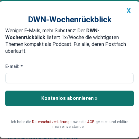
X
DWN-Wochenrückblick
Weniger E-Mails, mehr Substanz: Der
DWN-
Geldanlage Premium
Newsticker
MEIN DWN:
Wochenrückblick
liefert 1x/Woche die wichtigsten
Edelmetalle
DWN-Magazin
China
Themen kompakt als Podcast. Für alle, deren Postfach
überläuft.
DWN-Wochenrückblick
Auto Premium
Billionen-Intervention
E-mail:
*
EuGH: Anleihenkäufe der EZB
sind rechtens
Die massiven Anleihekäufe der EZB verstoßen
Kostenlos abonnieren »
aus Sicht des Europäischen Gerichtshofes nicht
gegen EU-Recht.
Ich habe die
Datenschutzerklärung
sowie die
AGB
gelesen und erkläre
mich einverstanden.
Deutsche Wirtschaftsnachrichten