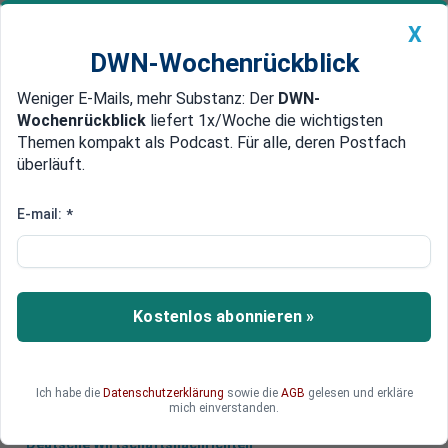
X
DWN-Wochenrückblick
Weniger E-Mails, mehr Substanz: Der
DWN-
Geldanlage Premium
Newsticker
MEIN DWN:
Wochenrückblick
liefert 1x/Woche die wichtigsten
Edelmetalle
DWN-Magazin
China
Themen kompakt als Podcast. Für alle, deren Postfach
überläuft.
DWN-Wochenrückblick
Auto Premium
Am 29. März 2019
E-mail:
*
Großbritannien mobilisiert
Armee für harten Brexit
Großbritannien hat für den Fall eines "harten
Kostenlos abonnieren »
Brexits" 3.500 Soldaten mobilisiert. Diese sollen
ein mögliches Chaos unterbinden.
Ich habe die
Datenschutzerklärung
sowie die
AGB
gelesen und erkläre
mich einverstanden.
Deutsche Wirtschaftsnachrichten