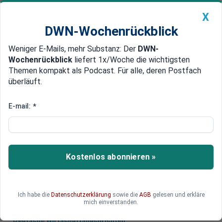
X
DWN-Wochenrückblick
Weniger E-Mails, mehr Substanz: Der
DWN-
Geldanlage Premium
Newsticker
MEIN DWN:
Wochenrückblick
liefert 1x/Woche die wichtigsten
Edelmetalle
DWN-Magazin
China
Themen kompakt als Podcast. Für alle, deren Postfach
überläuft.
DWN-Wochenrückblick
Auto Premium
Treffen in Ankara
E-mail:
*
USA verhandeln mit Türkei über
Auslieferung Gülens
Eine US-Delegation fliegt in die Türkei, um
Kostenlos abonnieren »
Verhandlungen über die Auslieferung des
Predigers Fethullah Gülen zu führen.
Ich habe die
Datenschutzerklärung
sowie die
AGB
gelesen und erkläre
mich einverstanden.
Deutsche Wirtschaftsnachrichten