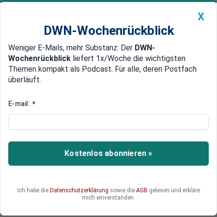
X
DWN-Wochenrückblick
Weniger E-Mails, mehr Substanz: Der
DWN-
Geldanlage Premium
Newsticker
MEIN DWN:
Wochenrückblick
liefert 1x/Woche die wichtigsten
Edelmetalle
DWN-Magazin
China
Themen kompakt als Podcast. Für alle, deren Postfach
überläuft.
DWN-Wochenrückblick
Auto Premium
Kommission löst Debatte aus
E-mail:
*
Bundesregierung: Kein
Tempolimit auf deutschen
Autobahnen
Kostenlos abonnieren »
Die Bundesregierung lehnt eine generelle
Tempobeschränkung auf deutschen
Autobahnen ab.
Ich habe die
Datenschutzerklärung
sowie die
AGB
gelesen und erkläre
mich einverstanden.