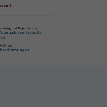
gessen?
meldung und Registrierung:
@deutsche-wirtschafts-
.de
AGB
und
zbestimmungen