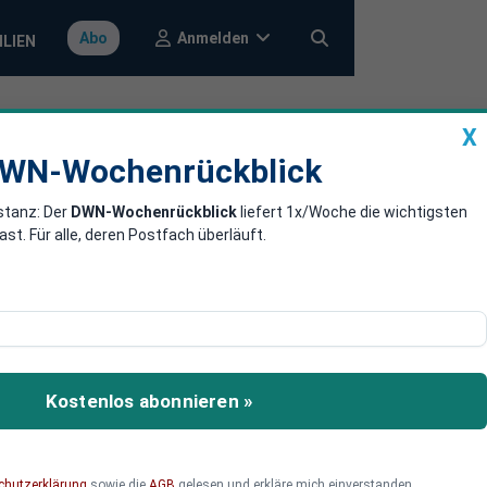
Anmelden
Abo
ILIEN
X
a
DWN-Wochenrückblick
WN-Wochenrückblick
stanz: Der
DWN-Wochenrückblick
liefert 1x/Woche die wichtigsten
 und
. Für alle, deren Postfach überläuft.
n Festland fernzuhalten.
 für das Reich der Mitte
Kostenlos abonnieren »
chutzerklärung
sowie die
AGB
gelesen und erkläre mich einverstanden.