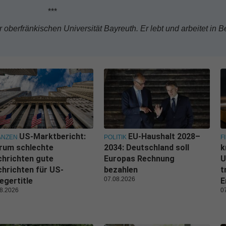
**
 oberfränkischen Universität Bayreuth. Er lebt und arbeitet in Be
US-Marktbericht:
EU-Haushalt 2028–
ANZEN
POLITIK
F
rum schlechte
2034: Deutschland soll
k
hrichten gute
Europas Rechnung
U
hrichten für US-
bezahlen
t
07.08.2026
egertitle
E
8.2026
0