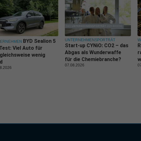
UNTERNEHMENSPORTRÄT
W
BYD Sealion 5
TERNEHMEN
Start-up CYNiO: CO2 – das
R
Test: Viel Auto für
Abgas als Wunderwaffe
r
gleichsweise wenig
für die Chemiebranche?
w
d
07.08.2026
0
8.2026