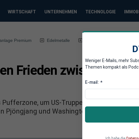
WIRTSCHAFT
UNTERNEHMEN
TECHNOLOGIE
IMMOB
anlage Premium
Edelmetalle
DWN-Magazin
Chin
D
Weniger E-Mails, mehr Sub
inen Frieden zwischen USA
Themen kompakt als Podcast
E-mail:
*
s Pufferzone, um US-Truppen vom chinesische
 Pjöngjang und Washington stellt eine Gefahr
Ich habe die
Datens