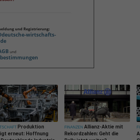
meldung und Registrierung:
@deutsche-wirtschafts-
.de
AGB
und
zbestimmungen
Produktion
Allianz-Aktie mit
TSCHAFT
FINANZEN
F
igt erneut: Hoffnung
Rekordzahlen: Geht die
A