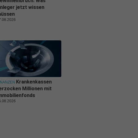
ewinneinbruch: Was
nleger jetzt wissen
üssen
7.08.2026
Krankenkassen
INANZEN
erzocken Millionen mit
mmobilienfonds
6.08.2026