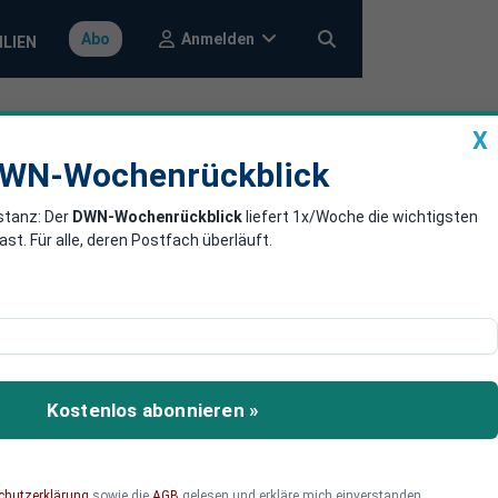
Anmelden
Abo
ILIEN
X
a
DWN-Wochenrückblick
WN-Wochenrückblick
stanz: Der
DWN-Wochenrückblick
liefert 1x/Woche die wichtigsten
für vernetzte
. Für alle, deren Postfach überläuft.
Geräte zurück.
Kostenlos abonnieren »
chutzerklärung
sowie die
AGB
gelesen und erkläre mich einverstanden.