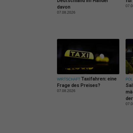
Deutschland im Handel
für
07.0
davon
07.08.2026
Taxifahren: eine
WIRTSCHAFT
POL
Frage des Preises?
Sal
07.08.2026
mäc
der
07.0