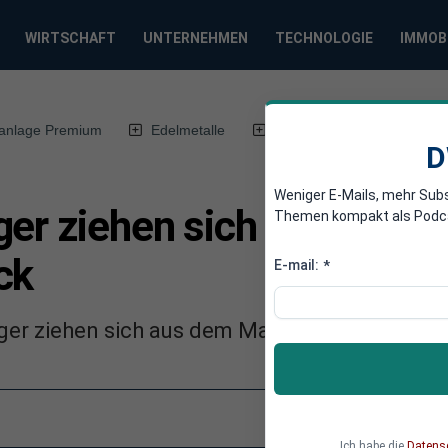
WIRTSCHAFT
UNTERNEHMEN
TECHNOLOGIE
IMMOB
anlage Premium
Edelmetalle
DWN-Magazin
Chin
D
Weniger E-Mails, mehr Sub
er ziehen sich aus Markt 
Themen kompakt als Podcast
ck
E-mail:
*
er ziehen sich aus dem Markt für vernetzte 
Ich habe die
Datens