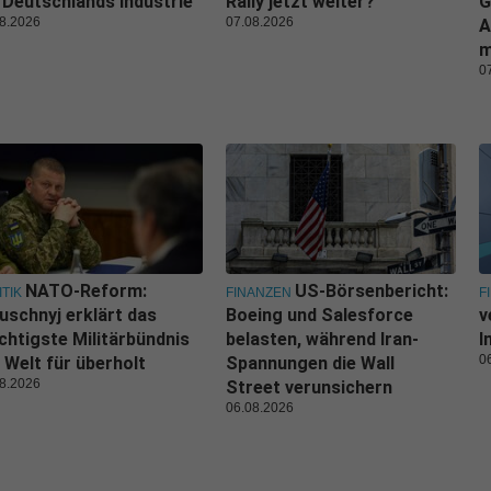
 Deutschlands Industrie
Rally jetzt weiter?
G
8.2026
07.08.2026
A
m
0
NATO-Reform:
US-Börsenbericht:
ITIK
FINANZEN
F
uschnyj erklärt das
Boeing und Salesforce
v
htigste Militärbündnis
belasten, während Iran-
I
0
 Welt für überholt
Spannungen die Wall
8.2026
Street verunsichern
06.08.2026