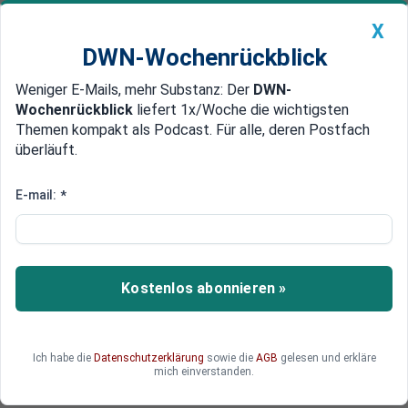
X
DWN-Wochenrückblick
Weniger E-Mails, mehr Substanz: Der
DWN-
Geldanlage Premium
Newsticker
MEIN DWN:
Wochenrückblick
liefert 1x/Woche die wichtigsten
Edelmetalle
DWN-Magazin
China
Themen kompakt als Podcast. Für alle, deren Postfach
überläuft.
DWN-Wochenrückblick
Auto Premium
Frankreich schließt Milliarden-Verträge ab
E-mail:
*
Neue Seidenstraße: Europäer
rollen China den roten Teppich
aus
Kostenlos abonnieren »
Anlässlich des Besuchs des chinesischen
Präsidenten in Europa sind Großaufträge in
Milliardenhöhe abgeschlossen worden.
Ich habe die
Datenschutzerklärung
sowie die
AGB
gelesen und erkläre
mich einverstanden.