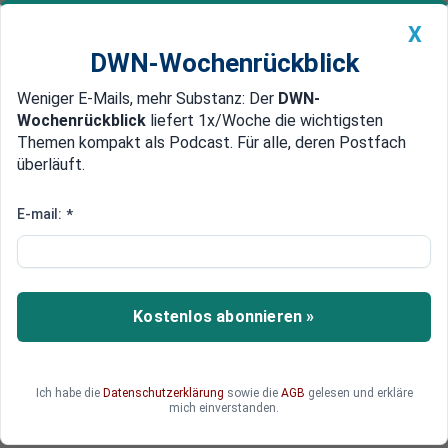
X
DWN-Wochenrückblick
Weniger E-Mails, mehr Substanz: Der
DWN-
Geldanlage Premium
Newsticker
MEIN DWN:
Wochenrückblick
liefert 1x/Woche die wichtigsten
Edelmetalle
DWN-Magazin
China
Themen kompakt als Podcast. Für alle, deren Postfach
überläuft.
DWN-Wochenrückblick
Auto Premium
Scheuer unterstützt Vorstoß
E-mail:
*
E-Roller: Einführung stößt auf
Widerstand des Bundesrats
Die flächendeckende Einführung von E-Rollern
Kostenlos abonnieren »
stößt auf den Widerstand des Bundesrats. Doch
Verkehrsminister Andreas Scheuer setzt sich für
eine Zulassung ein.
Ich habe die
Datenschutzerklärung
sowie die
AGB
gelesen und erkläre
mich einverstanden.