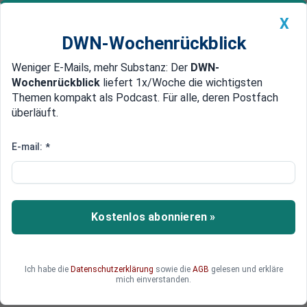
X
DWN-Wochenrückblick
Weniger E-Mails, mehr Substanz: Der
DWN-
Geldanlage Premium
Newsticker
MEIN DWN:
Wochenrückblick
liefert 1x/Woche die wichtigsten
Edelmetalle
DWN-Magazin
China
Themen kompakt als Podcast. Für alle, deren Postfach
überläuft.
DWN-Wochenrückblick
Auto Premium
Quartiere des SEK
E-mail:
*
Tschetschenische Mafia
bewachte deutsche
Polizeigebäude
Kostenlos abonnieren »
Mitglieder der tschetschenischen Mafia haben
deutsche Polizeigebäude bewacht. Darunter
auch solche, die von Elite-Einheiten genutzt
Ich habe die
Datenschutzerklärung
sowie die
AGB
gelesen und erkläre
werden.
mich einverstanden.