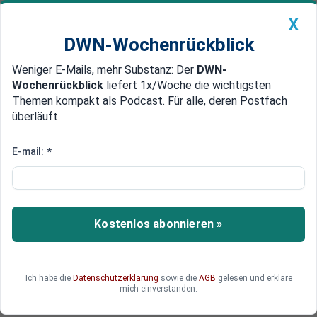
X
DWN-Wochenrückblick
Weniger E-Mails, mehr Substanz: Der
DWN-
Geldanlage Premium
Newsticker
MEIN DWN:
Wochenrückblick
liefert 1x/Woche die wichtigsten
Edelmetalle
DWN-Magazin
China
Themen kompakt als Podcast. Für alle, deren Postfach
überläuft.
DWN-Wochenrückblick
Auto Premium
Förderung von E-Mobilität ist sinnvoll
E-mail:
*
Argumente für eine intelligente
Industriepolitik
Dalia Marin von der TU München unterstützt die
Kostenlos abonnieren »
"Nationale Industriestrategie 2030" des
Wirtschaftsministeriums. Insbesondere die
heimische Produktion von E-Batterien sei ein
Ich habe die
Datenschutzerklärung
sowie die
AGB
gelesen und erkläre
lobenswertes Ziel.
mich einverstanden.