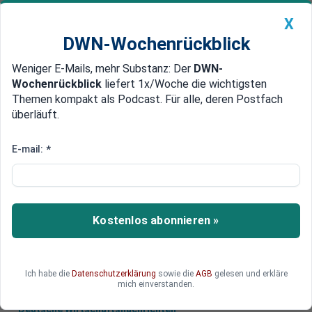
X
DWN-Wochenrückblick
Weniger E-Mails, mehr Substanz: Der
DWN-
Geldanlage Premium
Newsticker
MEIN DWN:
Wochenrückblick
liefert 1x/Woche die wichtigsten
Edelmetalle
DWN-Magazin
China
Themen kompakt als Podcast. Für alle, deren Postfach
überläuft.
DWN-Wochenrückblick
Auto Premium
Luftschläge als Reaktion auf Drohnenangriffe
E-mail:
*
Saudi-Arabien greift Huthi-
Stellungen im Jemen an
Die saudi-arabische Luftwaffe hat heute Morgen
Kostenlos abonnieren »
Stellungen der Huthi-Rebellen im Jemen
angegriffen.
Ich habe die
Datenschutzerklärung
sowie die
AGB
gelesen und erkläre
mich einverstanden.
Deutsche Wirtschaftsnachrichten