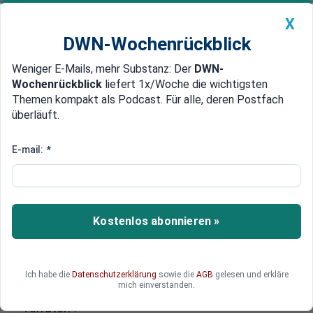
X
DWN-Wochenrückblick
Weniger E-Mails, mehr Substanz: Der
DWN-
Geldanlage Premium
Newsticker
MEIN DWN:
Wochenrückblick
liefert 1x/Woche die wichtigsten
Edelmetalle
DWN-Magazin
China
Themen kompakt als Podcast. Für alle, deren Postfach
überläuft.
DWN-Wochenrückblick
Auto Premium
Türkei marschiert im Nordosten
E-mail:
*
Syriens ein: Hat Trump die
Kurden verraten?
Kostenlos abonnieren »
Die Türkei wird alsbald im Nordosten Syriens
einmarschieren, um eine Sicherheitszone
einzurichten. Währenddessen ziehen die USA
ihre Truppen zurück. Die Kurden-Milizen der SDF
Ich habe die
Datenschutzerklärung
sowie die
AGB
gelesen und erkläre
mich einverstanden.
und YPG sagen, die Amerikaner hätten sie
“verraten”.