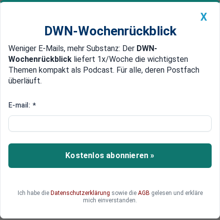
X
DWN-Wochenrückblick
Weniger E-Mails, mehr Substanz: Der
DWN-
Geldanlage Premium
Newsticker
MEIN DWN:
Wochenrückblick
liefert 1x/Woche die wichtigsten
Edelmetalle
DWN-Magazin
China
Themen kompakt als Podcast. Für alle, deren Postfach
überläuft.
DWN-Wochenrückblick
Auto Premium
Europa arbeitet an einer
E-mail:
*
unabhängigen IT-Infrastruktur
Deutschland und Frankreich treiben die
Schaffung einer europäischen Cloud voran, um
Kostenlos abonnieren »
gegen die technologische Abhängigkeit der EU
von den USA vorzugehen. Doch offenbar gibt es
dafür weder eine Nachfrage, noch scheint
Ich habe die
Datenschutzerklärung
sowie die
AGB
gelesen und erkläre
Europa dazu in der Lage zu sein.
mich einverstanden.