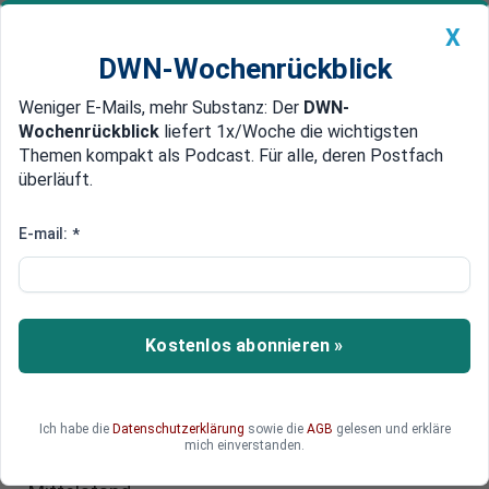
X
DWN-Wochenrückblick
Weniger E-Mails, mehr Substanz: Der
DWN-
Geldanlage Premium
Newsticker
MEIN DWN:
Wochenrückblick
liefert 1x/Woche die wichtigsten
Edelmetalle
DWN-Magazin
China
Themen kompakt als Podcast. Für alle, deren Postfach
überläuft.
DWN-Wochenrückblick
Auto Premium
Bundestag beschließt CO2-
E-mail:
*
Sondersteuer: Auf den
Mittelstand kommen schwere
Zeiten zu
Kostenlos abonnieren »
Der Bundestag hat die Sondersteuer auf die
Emissionen des natürlichen Gases
Ich habe die
Datenschutzerklärung
sowie die
AGB
gelesen und erkläre
Kohlenstoffdioxid beschlossen. Besonders
mich einverstanden.
darunter leiden dürfte Beobachtern zufolge der