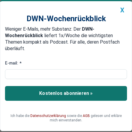
X
DWN-Wochenrückblick
Weniger E-Mails, mehr Substanz: Der
DWN-
Geldanlage Premium
Newsticker
MEIN DWN:
Wochenrückblick
liefert 1x/Woche die wichtigsten
Edelmetalle
DWN-Magazin
China
Themen kompakt als Podcast. Für alle, deren Postfach
überläuft.
DWN-Wochenrückblick
Auto Premium
Corona-Prämien für
E-mail:
*
Arbeitnehmer bis 1.500 Euro
steuerfrei
Kostenlos abonnieren »
Beschäftigte, die wegen der Corona-Krise eine
Prämie von ihrem Arbeitgeber bekommen,
müssen darauf keine Steuern zahlen.
Ich habe die
Datenschutzerklärung
sowie die
AGB
gelesen und erkläre
mich einverstanden.