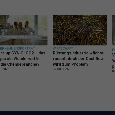
TERNEHMENSPORTRÄT
WIRTSCHAFT
P
rt-up CYNiO: CO2 – das
Rüstungsindustrie wächst
V
gas als Wunderwaffe
rasant, doch der Cashflow
W
 die Chemiebranche?
wird zum Problem
p
8.2026
07.08.2026
0