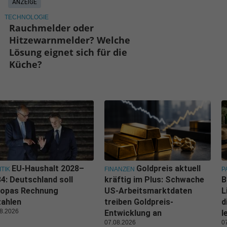
ANZEIGE
TECHNOLOGIE
Rauchmelder oder
Hitzewarnmelder? Welche
Lösung eignet sich für die
Küche?
EU-Haushalt 2028–
Goldpreis aktuell
ITIK
FINANZEN
P
4: Deutschland soll
kräftig im Plus: Schwache
B
ropas Rechnung
US-Arbeitsmarktdaten
L
zahlen
treiben Goldpreis-
d
8.2026
Entwicklung an
l
07.08.2026
0