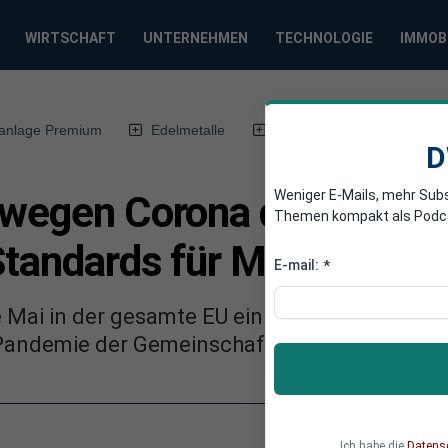
WIRTSCHAFT
UNTERNEHMEN
TECHNOLOGIE
IMMOB
anlage Premium
Edelmetalle
DWN-Magazin
Chin
D
Weniger E-Mails, mehr Sub
 wegen Corona die Einfüh
Themen kompakt als Podcast
Standards für Medizinpro
E-mail:
*
e Mai in der gesamte EU einheitliche Standar
 Pandemie der Gemeinschaft einen Strich dur
Ich habe die
Datens