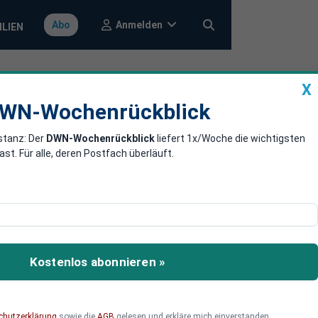
Anmelden
Abo
ILIEN
X
a
DWN-Wochenrückblick
WN-Wochenrückblick
stanz: Der
DWN-Wochenrückblick
liefert 1x/Woche die wichtigsten
rung von
. Für alle, deren Postfach überläuft.
dukte
ds für Medizinprodukte
ch die Rechnung gemacht.
Kostenlos abonnieren »
chutzerklärung
sowie die
AGB
gelesen und erkläre mich einverstanden.