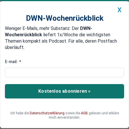
X
DWN-Wochenrückblick
Weniger E-Mails, mehr Substanz: Der
DWN-
Geldanlage Premium
Newsticker
MEIN DWN:
Wochenrückblick
liefert 1x/Woche die wichtigsten
Edelmetalle
DWN-Magazin
China
Themen kompakt als Podcast. Für alle, deren Postfach
überläuft.
DWN-Wochenrückblick
Auto Premium
Berlin hebt
E-mail:
*
Teilnehmerbeschränkung bei
Demos auf
Kostenlos abonnieren »
Der Berliner Senat hat die Teilnehmerbegrenzung
bei Demos aufgehoben. Kneipen dürfen auch
bald öffnen.
Ich habe die
Datenschutzerklärung
sowie die
AGB
gelesen und erkläre
mich einverstanden.