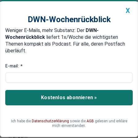
X
DWN-Wochenrückblick
Weniger E-Mails, mehr Substanz: Der
DWN-
Geldanlage Premium
Newsticker
MEIN DWN:
Wochenrückblick
liefert 1x/Woche die wichtigsten
Edelmetalle
DWN-Magazin
China
Themen kompakt als Podcast. Für alle, deren Postfach
überläuft.
DWN-Wochenrückblick
Auto Premium
Billionen-Spritze fürs System:
E-mail:
*
EU wirft Finanz-Regulierung
kurzerhand über Bord
Kostenlos abonnieren »
Die EU-Kommission plant weitreichende
Änderungen bei zahlreichen
Regulierungsvorschriften im Finanzmarkt. Die
neu aufgenommenen Milliardenschulden sollen
Ich habe die
Datenschutzerklärung
sowie die
AGB
gelesen und erkläre
mich einverstanden.
möglichst ohne Widerstände ins System gespült
werden.