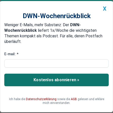
X
DWN-Wochenrückblick
Weniger E-Mails, mehr Substanz: Der
DWN-
Geldanlage Premium
Newsticker
MEIN DWN:
Wochenrückblick
liefert 1x/Woche die wichtigsten
Edelmetalle
DWN-Magazin
China
Themen kompakt als Podcast. Für alle, deren Postfach
überläuft.
DWN-Wochenrückblick
Auto Premium
Maschinenbauer klagen über
E-mail:
*
zunehmende Verzerrung des
Wettbewerbs
Kostenlos abonnieren »
Deutschlands Maschinenbauer beklagen, dass
die zunehmende Exportförderung in anderen
Staaten den Wettbewerb verzerrt. Ihre Hoffnung
setzen sie nun auf Freihandelsabkommen.
Ich habe die
Datenschutzerklärung
sowie die
AGB
gelesen und erkläre
mich einverstanden.