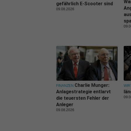
Wa
gefährlich E-Scooter sind
An
09.08.2026
aus
sp
09.0
Charlie Munger:
FINANZEN
WIR
Anlagestrategie entlarvt
län
09.0
die teuersten Fehler der
Anleger
09.08.2026