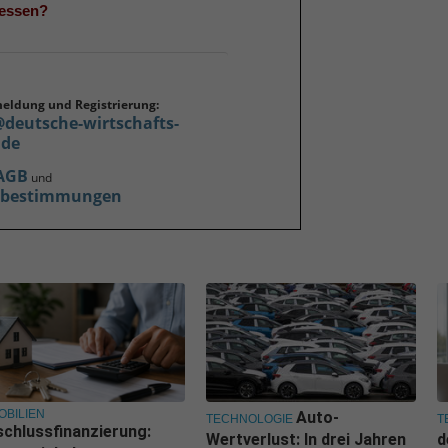
gessen?
meldung und Registrierung:
@deutsche-wirtschafts-
.de
AGB
und
zbestimmungen
OBILIEN
Auto-
TECHNOLOGIE
T
chlussfinanzierung:
Wertverlust: In drei Jahren
d