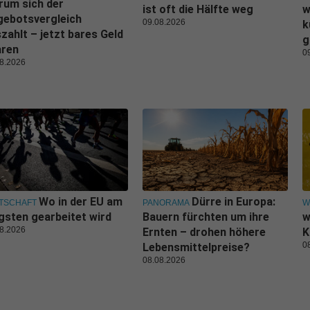
rum sich der
ist oft die Hälfte weg
w
gebotsvergleich
09.08.2026
k
zahlt – jetzt bares Geld
g
aren
0
8.2026
Wo in der EU am
Dürre in Europa:
TSCHAFT
PANORAMA
W
gsten gearbeitet wird
Bauern fürchten um ihre
w
8.2026
Ernten – drohen höhere
K
0
Lebensmittelpreise?
08.08.2026