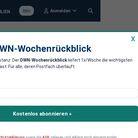
Anmelden
Abo
ILIEN
X
a
DWN-Wochenrückblick
WN-Wochenrückblick
stanz: Der
DWN-Wochenrückblick
liefert 1x/Woche die wichtigsten
tobahn in
. Für alle, deren Postfach überläuft.
telle Moorfleet und dem
lizei zufolge damit auf
Kostenlos abonnieren »
chutzerklärung
sowie die
AGB
gelesen und erkläre mich einverstanden.