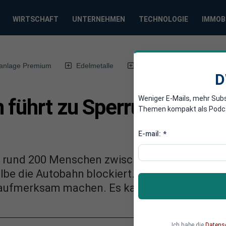
WIRTSCHAFT
UNTERNEHMEN
TECHNOLOGIE
IMMOB
anlage Premium
Edelmetalle
DWN-Magazin
Chin
D
Weniger E-Mails, mehr Sub
 führt zu Sperrung auf Au
Themen kompakt als Podcast
E-mail:
*
 rund 200 Menschen zwischen der Anschlusss
e die Autobahn blockiert. Sie wollten der Po
 aufmerksam machen. Es kam zu Staus.
Ich habe die
Datens