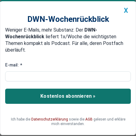
X
DWN-Wochenrückblick
Weniger E-Mails, mehr Substanz: Der
DWN-
Geldanlage Premium
Newsticker
MEIN DWN:
Wochenrückblick
liefert 1x/Woche die wichtigsten
Edelmetalle
DWN-Magazin
China
Themen kompakt als Podcast. Für alle, deren Postfach
überläuft.
DWN-Wochenrückblick
Auto Premium
Dax: Anleger lassen sich von
E-mail:
*
zwiespältigen Informationen zur
Pandemie nicht stören
Kostenlos abonnieren »
Das deutsche Leitbarometer hat heute Morgen
zugelegt. Die Informationen zur Entwicklung der
Krise sind derzeit nicht eindeutig.
Ich habe die
Datenschutzerklärung
sowie die
AGB
gelesen und erkläre
mich einverstanden.