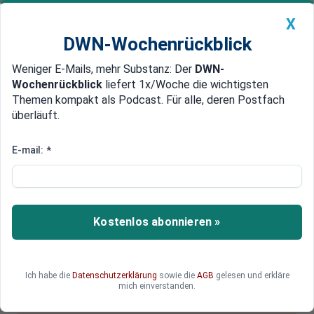
X
DWN-Wochenrückblick
Weniger E-Mails, mehr Substanz: Der
DWN-
Geldanlage Premium
Newsticker
MEIN DWN:
Wochenrückblick
liefert 1x/Woche die wichtigsten
Edelmetalle
DWN-Magazin
China
Themen kompakt als Podcast. Für alle, deren Postfach
überläuft.
DWN-Wochenrückblick
Auto Premium
Iran und USA stehen kurz vorm
E-mail:
*
Krieg: Werden China und
Russland die Gelegenheit nutzen
und Nachbarländer annektieren?
Kostenlos abonnieren »
DWN-Kolumnist Roland Barazon analysiert die
brisante Lage im Nahen Osten.
Ich habe die
Datenschutzerklärung
sowie die
AGB
gelesen und erkläre
mich einverstanden.